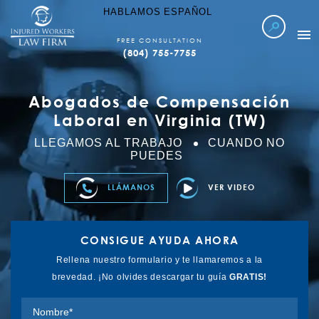
HABLAMOS ESPAÑOL
FREE CONSULTATION
(804) 755-7755
WORKERS COMP
Abogados de Compensación
LOCATIONS SERVED
Laboral en Virginia (TW)
ABOUT IWLF
LLEGAMOS AL TRABAJO
CUANDO NO
PUEDES
CASE RESULTS
LLÁMANOS
VER VIDEO
FAQ’S
LEARN MORE
CONSIGUE AYUDA AHORA
REFER TO US
Rellena nuestro formulario y te llamaremos a la
CONTACT US
brevedad. ¡No olvides descargar tu guía
GRATIS!